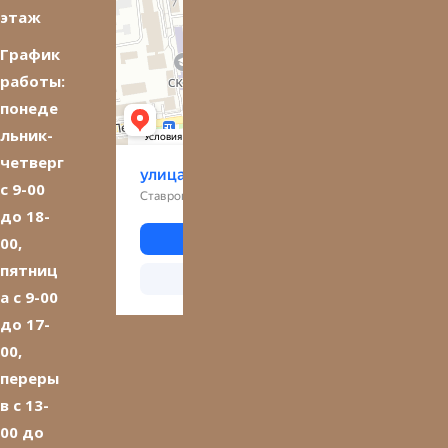
этаж
График
работы:
понеде
льник-
четверг
с 9-00
до 18-
00,
пятниц
а с 9-00
до 17-
00,
переры
в с 13-
00 до