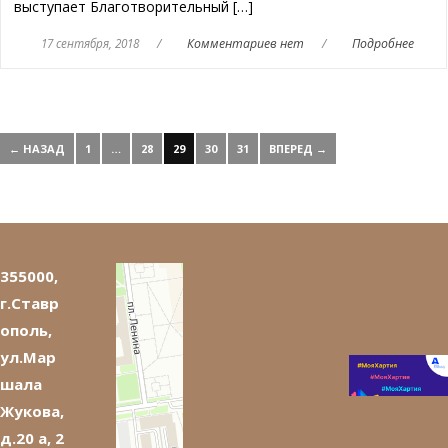
выступает Благотворительный […]
17 сентября, 2018
/
Комментариев нет
/
Подробнее
← НАЗАД
1
…
28
29
30
31
ВПЕРЕД →
355000,
г.Ставр
ополь,
ул.Мар
шала
Жукова,
д.20 а, 2