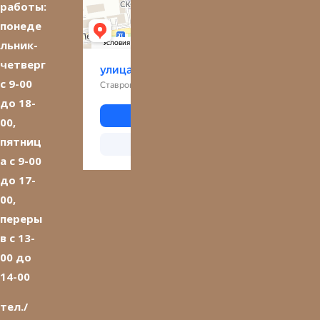
работы:
понеде
льник-
четверг
с 9-00
до 18-
00,
пятниц
а с 9-00
до 17-
00,
переры
в с 13-
00 до
14-00
тел./