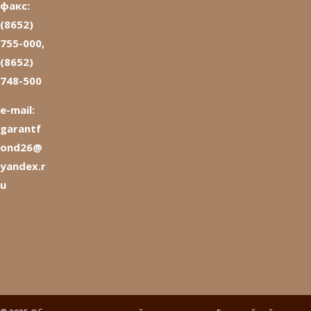
факс:
(8652)
755-000,
(8652)
748-500
e-mail:
garantf
ond26@
yandex.r
u