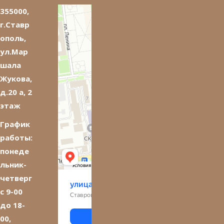
355000,
г.Ставр
ополь,
ул.Мар
шала
Жукова,
д.20 а, 2
этаж
График
работы:
понеде
льник-
четверг
с 9-00
до 18-
00,