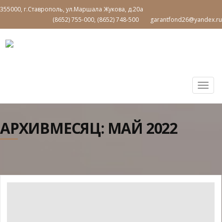
355000, г.Ставрополь, ул.Маршала Жукова, д.20а
(8652) 755-000, (8652) 748-500
garantfond26@yandex.ru
Togg
navig
АРХИВМЕСЯЦ:
МАЙ 2022