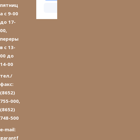
пятниц
а с 9-00
до 17-
00,
переры
в с 13-
00 до
14-00
тел./
факс:
(8652)
755-000,
(8652)
748-500
e-mail:
garantf