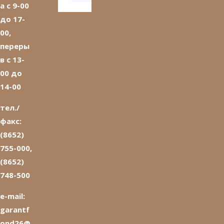
а с 9-00
до 17-
00,
переры
в с 13-
00 до
14-00
тел./
факс:
(8652)
755-000,
(8652)
748-500
e-mail:
garantf
ond26@