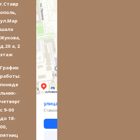
г.Ставр
ополь,
ул.Мар
шала
Жукова,
д.20 а, 2
этаж
График
работы:
понеде
льник-
четверг
с 9-00
до 18-
00,
пятниц