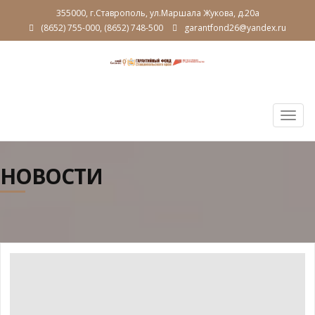
355000, г.Ставрополь, ул.Маршала Жукова, д.20а
(8652) 755-000, (8652) 748-500
garantfond26@yandex.ru
Togg
navig
НОВОСТИ