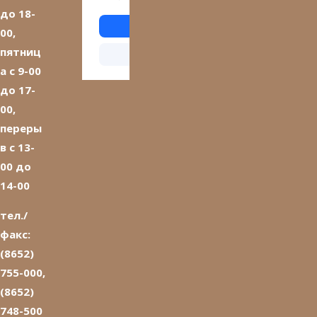
до 18-
00,
пятниц
а с 9-00
до 17-
00,
переры
в с 13-
00 до
14-00
тел./
факс:
(8652)
755-000,
(8652)
748-500