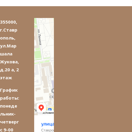
355000,
г.Ставр
ополь,
ул.Мар
шала
Жукова,
д.20 а, 2
этаж
График
работы:
понеде
льник-
четверг
с 9-00