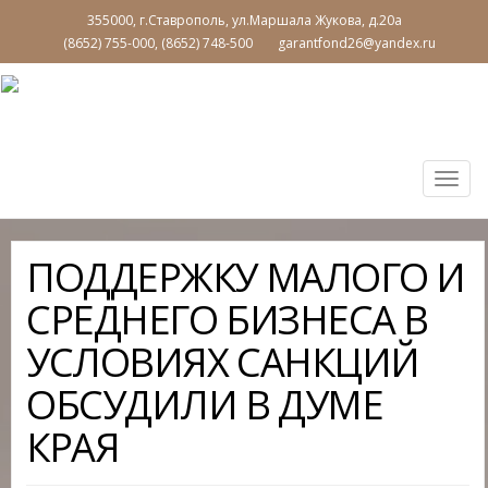
355000, г.Ставрополь, ул.Маршала Жукова, д.20а
(8652) 755-000, (8652) 748-500
garantfond26@yandex.ru
Togg
navig
ПОДДЕРЖКУ МАЛОГО И
СРЕДНЕГО БИЗНЕСА В
УСЛОВИЯХ САНКЦИЙ
ОБСУДИЛИ В ДУМЕ
КРАЯ