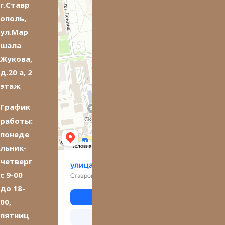
г.Ставр
ополь,
ул.Мар
шала
Жукова,
д.20 а, 2
этаж
График
работы:
понеде
льник-
четверг
с 9-00
до 18-
00,
пятниц