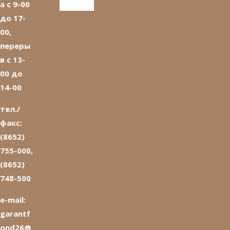
а с 9-00
до 17-
00,
переры
в с 13-
00 до
14-00
тел./
факс:
(8652)
755-000,
(8652)
748-500
e-mail:
garantf
ond26@