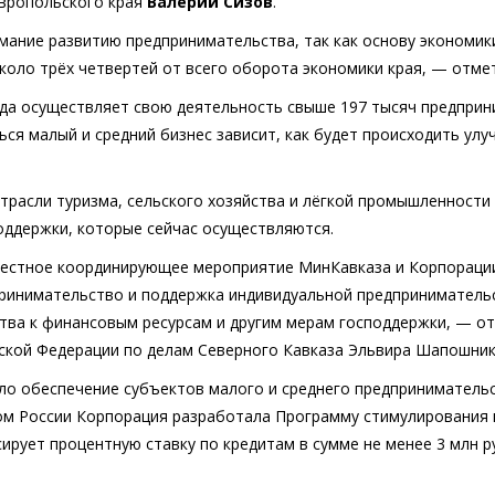
авропольского края
Валерий Сизов
.
ание развитию предпринимательства, так как основу экономик
коло трёх четвертей от всего оборота экономики края, — отме
ода осуществляет свою деятельность свыше 197 тысяч предприни
ться малый и средний бизнес зависит, как будет происходить ул
трасли туризма, сельского хозяйства и лёгкой промышленности
оддержки, которые сейчас осуществляются.
стное координирующее мероприятие МинКавказа и Корпорации
принимательство и поддержка индивидуальной предприниматель
тва к финансовым ресурсам и другим мерам господдержки, — о
ской Федерации по делам Северного Кавказа Эльвира Шапошник
ло обеспечение субъектов малого и среднего предприниматель
ом России Корпорация разработала Программу стимулирования
ирует процентную ставку по кредитам в сумме не менее 3 млн р