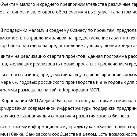
бъектам малого и среднего предпринимательства различные га
остаточности залогового обеспечения и выступает гарантом и
ой поддержки малому и среднему бизнесу по проектам, предпол
озможность направления заявок на предоставление гарантии не
бор банка-партнера на предоставление лучших условий кредитов
дитам на реализацию стартап-проектов. Данная программа рас
тва, желающих реализовать новые проекты с привлечением креди
льготного лизинга, предусматривающую финансирование сроком д
змере 6% годовых российского производства и 8 % годовых для
ограммы размещены на сайте Корпорации МСП.
 Корпорации МСП Андрей Чуев рассказал участникам семинара о 
формирования современной инфраструктуры поддержки предприн
 их использования для открытия и развития своего бизнеса.
ся к такому информационному продукту как «Бизнес-навигатор
МСП банке, банковском сообществе в целом. Есть возможность